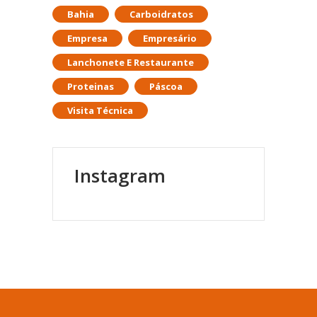
Bahia
Carboidratos
Empresa
Empresário
Lanchonete E Restaurante
Proteinas
Páscoa
Visita Técnica
Instagram