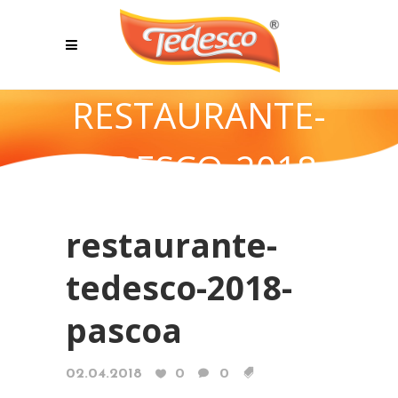
RESTAURANTE-
TEDESCO-2018-
PASCOA
restaurante-
tedesco-2018-
pascoa
02.04.2018
0
0