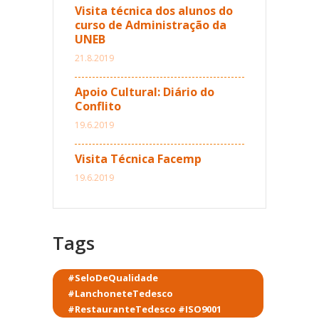
Visita técnica dos alunos do
curso de Administração da
UNEB
21.8.2019
Apoio Cultural: Diário do
Conflito
19.6.2019
Visita Técnica Facemp
19.6.2019
Tags
#SeloDeQualidade
#LanchoneteTedesco
#RestauranteTedesco #ISO9001