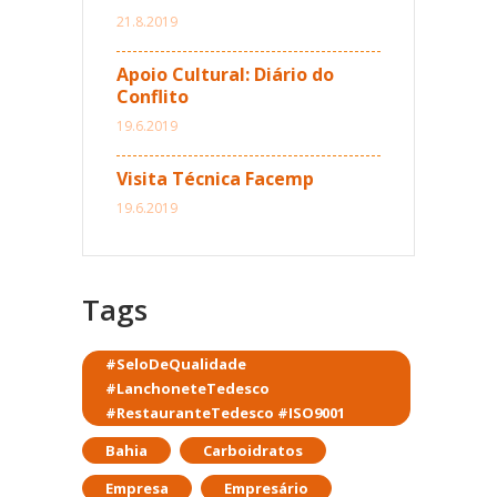
21.8.2019
Apoio Cultural: Diário do
Conflito
19.6.2019
Visita Técnica Facemp
19.6.2019
Tags
#SeloDeQualidade
#LanchoneteTedesco
#RestauranteTedesco #ISO9001
Bahia
Carboidratos
Empresa
Empresário