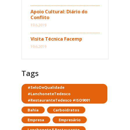
Apoio Cultural: Diário do
Conflito
19.6.2019
Visita Técnica Facemp
19.6.2019
Tags
#SeloDeQualidade
#LanchoneteTedesco
#RestauranteTedesco #ISO9001
Bahia
Carboidratos
Empresa
Empresário
Lanchonete E Restaurante